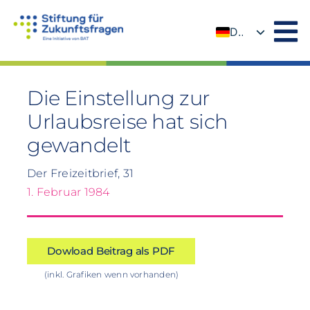
Zum
Inhalt
DE
springen
EN
Die Einstellung zur
Urlaubsreise hat sich
gewandelt
Der Freizeitbrief, 31
1. Februar 1984
Dowload Beitrag als PDF
(inkl. Grafiken wenn vorhanden)