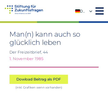
Zum
Inhalt
DE
springen
EN
Man(n) kann auch so
glücklich leben
Der Freizeitbrief, 44
1. November 1985
Dowload Beitrag als PDF
(inkl. Grafiken wenn vorhanden)