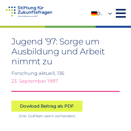
Zum
Inhalt
DE
springen
EN
Jugend ’97: Sorge um
Ausbildung und Arbeit
nimmt zu
Forschung aktuell, 136
23. September 1997
Dowload Beitrag als PDF
(inkl. Grafiken wenn vorhanden)