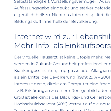
Selbstständigkeit, Vorstellungsvermögen, Ausw
Auffassungsgabe eingeübt und stärker geförde
eigentlich heißen: Nicht das Internet spaltet d
Bildungskluft innerhalb der Bevölkerung.
Internet wird zur Lebenshil
Mehr Info- als Einkaufsbör
Der virtuelle Hausarzt ist keine Utopie mehr: M
werden in Zukunft Gesundheit professioneller
Krankengeschichten, Impfpässe oder Allergien
als ein Drittel der Bevölkerung (1999: 29% – 200
Interesse daran, direkt am Computer eine "med
– z.B. Erklärungen zu einem Röntgenbild oder e
Groß ist allerdings das Bildungs- und Generation
Hochschulabsolvent (49%) vertraut auf die neu
Telemedizin, während Befragte mit Volks- oder 