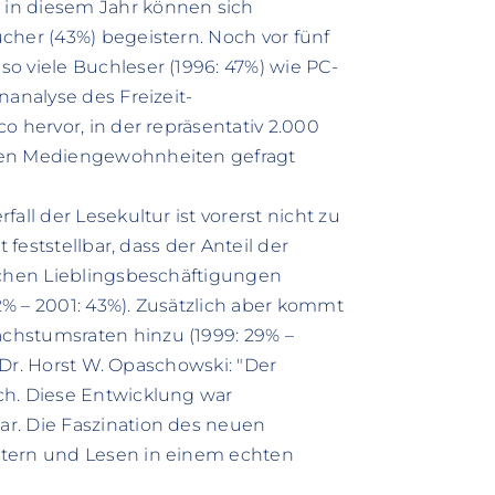
in diesem Jahr können sich
cher (43%) begeistern. Noch vor fünf
o viele Buchleser (1996: 47%) wie PC-
nanalyse des Freizeit-
o hervor, in der repräsentativ 2.000
hren Mediengewohnheiten gefragt
all der Lesekultur ist vorerst nicht zu
 feststellbar, dass der Anteil der
lichen Lieblingsbeschäftigungen
42% – 2001: 43%). Zusätzlich aber kommt
chstumsraten hinzu (1999: 29% –
. Dr. Horst W. Opaschowski: "Der
ch. Diese Entwicklung war
r. Die Faszination des neuen
ttern und Lesen in einem echten