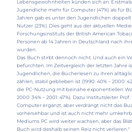
Lebensgewohnheiten künden sich an: Erstmals 
Jugendliche mehr für Computer (47%) als für Bü
Jahren gab es unter den Jugendlichen doppelt s
Nutzer (23%). Dies geht aus der aktuellen Medie
Forschungsinstituts der British American Tobacc
Personen ab 14 Jahren in Deutschland nach i
wurden.
Das Buch stirbt dennoch nicht. Und auch ein Verf
befürchten. Im Zeitvergleich der letzten Jahre ist
Jugendlichen, die Bücherlesen zu ihren alltäg
zählen, stabil geblieben ist (1990: 40% – 2000: 
die PC-Nutzung mit beinahe exponentiellen Wa
2000: 34% – 2001: 47%). Dazu Institutsleiter Prof
Computer ergänzt, aber verdrängt nicht das Bu
vorhersehbar und ist auch nicht mehr umkehrba
Mediums PC wird weiter wachsen, aber das Blä
Buch wird deshalb seinen Reiz nicht verlieren."