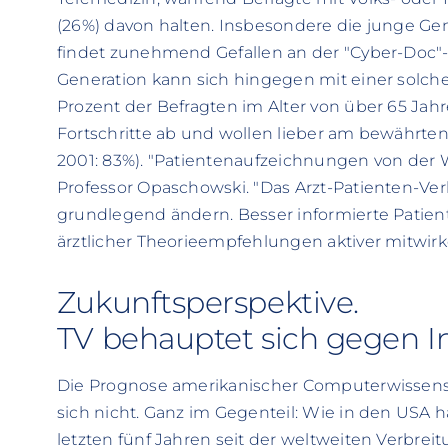
(26%) davon halten. Insbesondere die junge Gene
findet zunehmend Gefallen an der "Cyber-Doc"-Id
Generation kann sich hingegen mit einer solch
Prozent der Befragten im Alter von über 65 Ja
Fortschritte ab und wollen lieber am bewährten
2001: 83%). "Patientenaufzeichnungen von der W
Professor Opaschowski. "Das Arzt-Patienten-Verh
grundlegend ändern. Besser informierte Pati
ärztlicher Theorieempfehlungen aktiver mitwir
Zukunftsperspektive.
TV behauptet sich gegen I
Die Prognose amerikanischer Computerwissenscha
sich nicht. Ganz im Gegenteil: Wie in den USA h
letzten fünf Jahren seit der weltweiten Verbrei