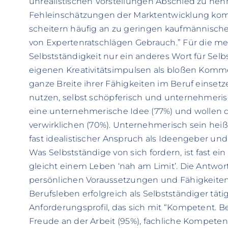
unrealistischen Vorstellungen Abschied zu neh
Fehleinschätzungen der Marktentwicklung kom
scheitern häufig an zu geringen kaufmännisc
von Expertenratschlägen Gebrauch.” Für die me
Selbstständigkeit nur ein anderes Wort für Selbs
eigenen Kreativitätsimpulsen als bloßen Kommer
ganze Breite ihrer Fähigkeiten im Beruf einsetz
nutzen, selbst schöpferisch und unternehmerisc
eine unternehmerische Idee (77%) und wollen d
verwirklichen (70%). Unternehmerisch sein heißt 
fast idealistischer Anspruch als Ideengeber und
Was Selbstständige von sich fordern, ist fast 
gleicht einem Leben ‘nah am Limit’. Die Antwor
persönlichen Voraussetzungen und Fähigkeiten
Berufsleben erfolgreich als Selbstständiger täti
Anforderungsprofil, das sich mit “Kompetent. Be
Freude an der Arbeit (95%), fachliche Kompeten