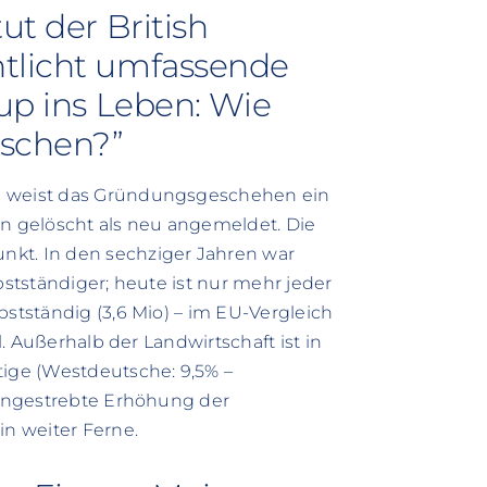
ut der British
ntlicht umfassende
-up ins Leben: Wie
tschen?”
ng weist das Gründungsgeschehen ein
 gelöscht als neu angemeldet. Die
nkt. In den sechziger Jahren war
bstständiger; heute ist nur mehr jeder
bstständig (3,6 Mio) – im EU-Vergleich
l. Außerhalb der Landwirtschaft ist in
tige (Westdeutsche: 9,5% –
h angestrebte Erhöhung der
in weiter Ferne.