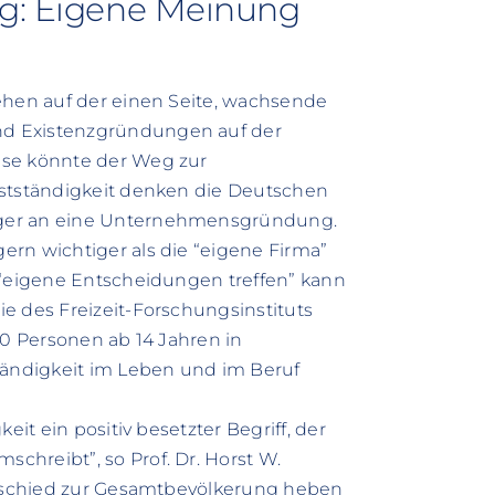
ng: Eigene Meinung
ehen auf der einen Seite, wachsende
nd Existenzgründungen auf der
ise könnte der Weg zur
bstständigkeit denken die Deutschen
iger an eine Unternehmensgründung.
rn wichtiger als die “eigene Firma”
 “eigene Entscheidungen treffen” kann
e des Freizeit-Forschungsinstituts
00 Personen ab 14 Jahren in
tändigkeit im Leben und im Beruf
eit ein positiv besetzter Begriff, der
hreibt”, so Prof. Dr. Horst W.
terschied zur Gesamtbevölkerung heben