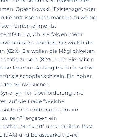
men. Sonst kann es zu gravierenden
men. Opaschowski: “Existenzgründer
hen Kenntnissen und machen zu wenig
isten Unternehmer ist
tentfaltung, d.h. sie folgen mehr
zinteressen. Konkret: Sie wollen die
en (82%). Sie wollen die Möglichkeiten
h tätig zu sein (82%). Und: Sie haben
iese Idee von Anfang bis Ende selbst
für sie schöpferisch sein. Ein hoher,
 Ideenverwirklicher.
ein Synonym für Überforderung und
ten auf die Frage “Welche
 sollte man mitbringen, um im
g zu sein?” ergeben ein
lastbar. Motiviert” umschreiben lässt.
z (94%) und Belastbarkeit (94%)