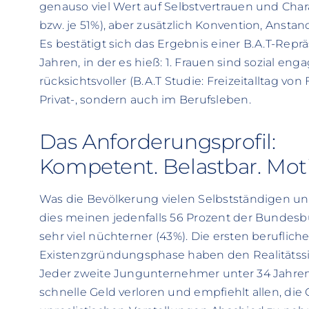
genauso viel Wert auf Selbstvertrauen und Char
bzw. je 51%), aber zusätzlich Konvention, Anstan
Es bestätigt sich das Ergebnis einer B.A.T-Rep
Jahren, in der es hieß: 1. Frauen sind sozial eng
rücksichtsvoller (B.A.T Studie: Freizeitalltag von 
Privat-, sondern auch im Berufsleben.
Das Anforderungsprofil:
Kompetent. Belastbar. Moti
Was die Bevölkerung vielen Selbstständigen unte
dies meinen jedenfalls 56 Prozent der Bundesb
sehr viel nüchterner (43%). Die ersten beruflic
Existenzgründungsphase haben den Realitätssin
Jeder zweite Jungunternehmer unter 34 Jahren
schnelle Geld verloren und empfiehlt allen, die 