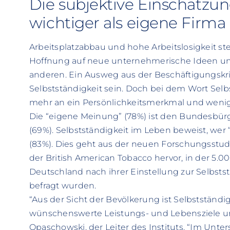
Die subjektive Einschätzu
wichtiger als eigene Firma
Arbeitsplatzabbau und hohe Arbeitslosigkeit st
Hoffnung auf neue unternehmerische Ideen u
anderen. Ein Ausweg aus der Beschäftigungskr
Selbstständigkeit sein. Doch bei dem Wort Sel
mehr an ein Persönlichkeitsmerkmal und wen
Die “eigene Meinung” (78%) ist den Bundesbürge
(69%). Selbstständigkeit im Leben beweist, wer
(83%). Dies geht aus der neuen Forschungsstudi
der British American Tobacco hervor, in der 5.0
Deutschland nach ihrer Einstellung zur Selbsts
befragt wurden.
“Aus der Sicht der Bevölkerung ist Selbstständigk
wünschenswerte Leistungs- und Lebensziele umsc
Opaschowski, der Leiter des Instituts. “Im Un