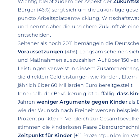
Wichtig bleibt zudem der Aspekt der
Zukunftss
Bürger (46%) sorgt sich um die zukünftige gesell
puncto Arbeitsplatzentwicklung, Wirtschaftswa
und nennt daher die unsichere Zukunft als ein
entscheiden.
Seltener als noch 2011 bemängeln die Deutsch
Voraussetzungen
(41%). Langsam scheinen sich 
und Maßnahmen auszuzahlen. Auf über 150 vers
Leistungen verweist in diesem Zusammenhang d
die direkten Geldleistungen wie Kinder-, Elte
jährlich über 60 Milliarden Euro bereitgestellt.
Innerhalb der Bevölkerung ist auffällig,
dass kin
Jahren
weniger Argumente gegen Kinder
als 
wie der Wunsch nach Freiheit werden beispielsw
Prozentpunkte im Vergleich zur Gesamtbevölker
stimmen die kinderlosen Paare überdurchschnit
Zeitpunkt für Kinder
(+11 Prozentpunkte im Ve