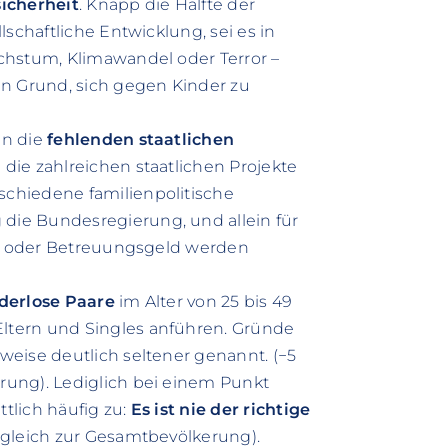
icherheit
. Knapp die Hälfte der
schaftliche Entwicklung, sei es in
chstum, Klimawandel oder Terror –
en Grund, sich gegen Kinder zu
en die
fehlenden staatlichen
die zahlreichen staatlichen Projekte
chiedene familienpolitische
ie Bundesregierung, und allein für
rn- oder Betreuungsgeld werden
derlose Paare
im Alter von 25 bis 49
Eltern und Singles anführen. Gründe
eise deutlich seltener genannt. (−5
ung). Lediglich bei einem Punkt
tlich häufig zu:
Es ist nie der richtige
rgleich zur Gesamtbevölkerung).