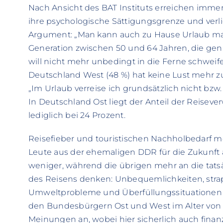
Nach Ansicht des BAT Instituts erreichen im
ihre psychologische Sättigungsgrenze und verl
Argument: „Man kann auch zu Hause Urlaub mac
Generation zwischen 50 und 64 Jahren, die ge
will nicht mehr unbedingt in die Ferne schweife
Deutschland West (48 %) hat keine Lust mehr zu
„Im Urlaub verreise ich grundsätzlich nicht bzw.
In Deutschland Ost liegt der Anteil der Reiseve
lediglich bei 24 Prozent.
Reisefieber und touristischen Nachholbedarf 
Leute aus der ehemaligen DDR für die Zukunft an
weniger, während die übrigen mehr an die tatsäc
des Reisens denken: Unbequemlichkeiten, str
Umweltprobleme und Überfüllungssituationen a
den Bundesbürgern Ost und West im Alter von ü
Meinungen an, wobei hier sicherlich auch finanz