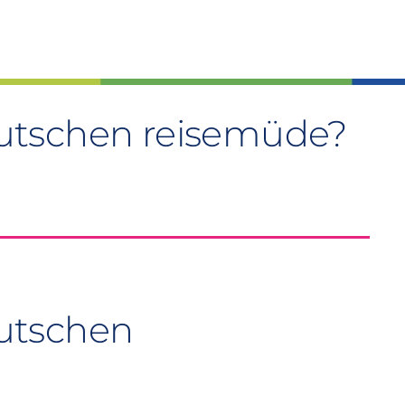
utschen reisemüde?
utschen