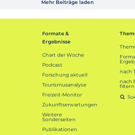
Mehr Beiträge laden
Formate &
Theme
Ergebnisse
Theme
Chart der Woche
Forma
Ergebn
Podcast
nach 
Forschung aktuell
nach 
Tourismusanalyse
filtern
Freizeit-Monitor
Suche
nach:
Zukunftserwartungen
Weitere
Sonderseiten
Publikationen