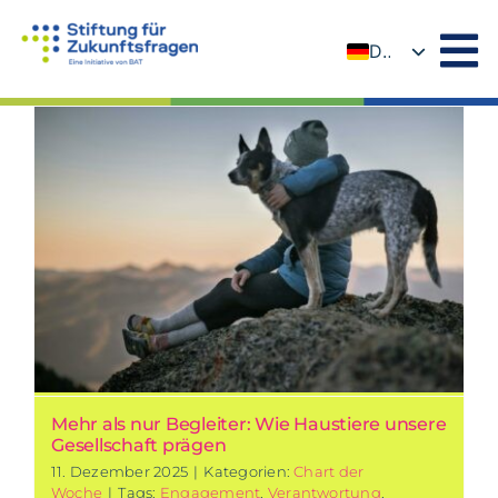
Zum
Inhalt
DE
springen
EN
Mehr als nur Begleiter: Wie Haustiere unsere
Gesellschaft prägen
11. Dezember 2025
|
Kategorien:
Chart der
Woche
|
Tags:
Engagement
,
Verantwortung
,