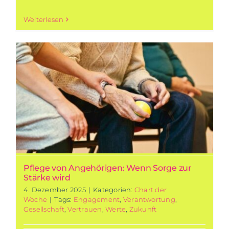
Weiterlesen
Pflege von Angehörigen: Wenn Sorge zur
Stärke wird
4. Dezember 2025
|
Kategorien:
Chart der
Woche
|
Tags:
Engagement
,
Verantwortung
,
Gesellschaft
,
Vertrauen
,
Werte
,
Zukunft