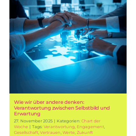
Wie wir über andere denken:
Verantwortung zwischen Selbstbild und
Erwartung
27. November 2025
|
Kategorien:
Chart der
Woche
|
Tags:
Verantwortung
,
Engagement
,
Gesellschaft
,
Vertrauen
,
Werte
,
Zukunft