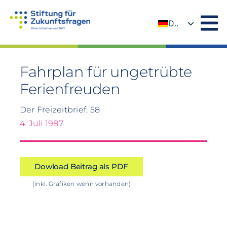
Zum
Inhalt
DE
springen
EN
Fahrplan für ungetrübte
Ferienfreuden
Der Freizeitbrief, 58
4. Juli 1987
Dowload Beitrag als PDF
(inkl. Grafiken wenn vorhanden)