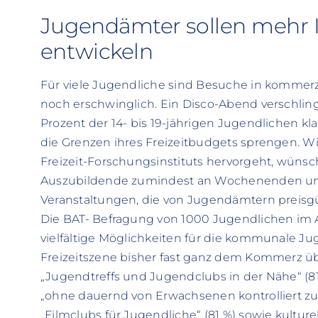
Jugendämter sollen mehr I
entwickeln
Für viele Jugendliche sind Besuche in kommerz
noch erschwinglich. Ein Disco-Abend verschling
Prozent der 14- bis 19-jährigen Jugendlichen kla
die Grenzen ihres Freizeitbudgets sprengen. 
Freizeit-Forschungsinstituts hervorgeht, wüns
Auszubildende zumindest an Wochenenden und
Veranstaltungen, die von Jugendämtern preisg
Die BAT- Befragung von 1000 Jugendlichen im Al
vielfältige Möglichkeiten für die kommunale Jug
Freizeitszene bisher fast ganz dem Kommerz ü
„Jugendtreffs und Jugendclubs in der Nähe“ (81
„ohne dauernd von Erwachsenen kontrolliert z
„Filmclubs für Jugendliche“ (81 %) sowie kultu