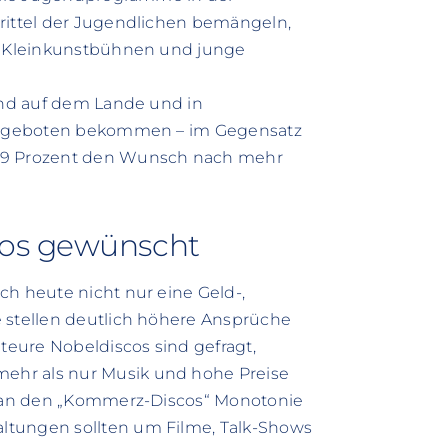
Drittel der Jugendlichen bemängeln,
e, Kleinkunstbühnen und junge
gend auf dem Lande und in
was geboten bekommen – im Gegensatz
 49 Prozent den Wunsch nach mehr
cos gewünscht
ch heute nicht nur eine Geld-,
e stellen deutlich höhere Ansprüche
 teure Nobeldiscos sind gefragt,
ehr als nur Musik und hohe Preise
en an den „Kommerz-Discos“ Monotonie
ltungen sollten um Filme, Talk-Shows