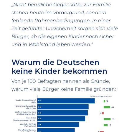
„Nicht berufliche Gegensätze zur Familie
stehen heute im Vordergrund, sondern
fehlende Rahmenbedingungen. In einer
Zeit gefühlter Unsicherheit sorgen sich viele
Bürger, ob die eigenen Kinder noch sicher
und in Wohlstand leben werden.“
Warum die Deutschen
keine Kinder bekommen
Von je 100 Befragten nennen als Gründe,
warum viele Bürger keine Familie gründen:
Zu-/ Abnahme ggü. 2016 in PP
Kinder kosten (zuviel)
66
+3
Geld
Unsichere Zukunft für
59
+13
die Kinder
Wollen lieber frei und
58
-3
unabhängig bleiben
Staatliche
55
+14
Voraussetzungen fehlen
Weil der richtige
48
+8
Partner fehlt
Berufliche Karriere
43
-8