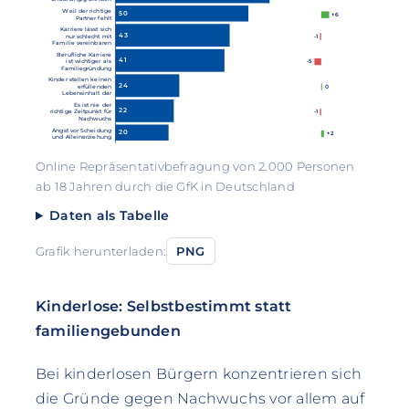
Weil der richtige
50
+6
Partner fehlt
Karriere lässt sich
43
nur schlecht mit
-1
Familie vereinbaren
Berufliche Karriere
41
ist wichtiger als
-5
Familiegründung
Kinder stellen keinen
24
erfüllenden
0
Lebensinhalt dar
Es ist nie der
22
richtige Zeitpunkt für
-1
Nachwuchs
Angst vor Scheidung
20
+2
und Alleinerziehung
Online Repräsentativbefragung von 2.000 Personen
ab 18 Jahren durch die GfK in Deutschland
Daten als Tabelle
Grafik herunterladen:
PNG
Kinderlose: Selbstbestimmt statt
familiengebunden
Bei kinderlosen Bürgern konzentrieren sich
die Gründe gegen Nachwuchs vor allem auf