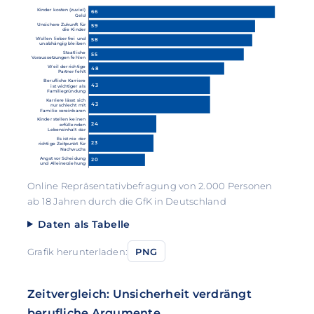
Kinder kosten (zuviel)
66
Geld
Unsichere Zukunft für
59
die Kinder
Wollen lieber frei und
58
unabhängig bleiben
Staatliche
55
Voraussetzungen fehlen
Weil der richtige
48
Partner fehlt
Berufliche Karriere
43
ist wichtiger als
Familiegründung
Karriere lässt sich
43
nur schlecht mit
Familie vereinbaren
Kinder stellen keinen
24
erfüllenden
Lebensinhalt dar
Es ist nie der
23
richtige Zeitpunkt für
Nachwuchs
Angst vor Scheidung
20
und Alleinerziehung
Online Repräsentativbefragung von 2.000 Personen
ab 18 Jahren durch die GfK in Deutschland
Daten als Tabelle
Grafik herunterladen:
PNG
Zeitvergleich: Unsicherheit verdrängt
berufliche Argumente