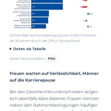
ist wichtiger als
Familiegründung
Karriere lässt sich
43
nur schlecht mit
-12
Familie vereinbaren
Kinder stellen keinen
24
erfüllenden
+6
Lebensinhalt dar
Es ist nie der
23
richtige Zeitpunkt für
-4
Nachwuchs
Angst vor Scheidung
20
+4
und Alleinerziehung
Online Repräsentativbefragung von 2.000 Personen
ab 18 Jahren durch die GfK in Deutschland
Daten als Tabelle
Grafik herunterladen:
PNG
Frauen warten auf Verlässlichkeit, Männer
auf die Karrierepause
Bei den Geschlechterunterschieden zeigen
sich ebenfalls klare Akzente: Frauen nennen
neben den Rahmenbedingungen häufiger