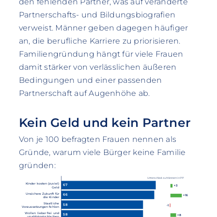
den fehlenden Partner, was auf veränderte
Partnerschafts- und Bildungsbiografien
verweist. Männer geben dagegen häufiger
an, die berufliche Karriere zu priorisieren.
Familiengründung hängt für viele Frauen
damit stärker von verlässlichen äußeren
Bedingungen und einer passenden
Partnerschaft auf Augenhöhe ab.
Kein Geld und kein Partner
Von je 100 befragten Frauen nennen als
Gründe, warum viele Bürger keine Familie
gründen:
Unterschied zu Männern in PP
Kinder kosten (zuviel)
67
+3
Geld
Unsichere Zukunft für
66
+16
die Kinder
Staatliche
58
-1
Voraussetzungen fehlen
Wollen lieber frei und
58
+8
unabhängig bleiben