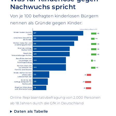
Nachwuchs spricht
Von je 100 befragten kinderlosen Bürgern
nennen als Gründe gegen Kinder:
Unterschied zu Eltern in PP
Kinder kosten (zuviel)
67
+6
Geld
Unsichere Zukunft für
60
+4
die Kinder
Wollen lieber frei und
55
+6
unabhängig bleiben
Weil der richtige
49
+6
Partner fehlt
Staatliche
49
+6
Voraussetzungen fehlen
Berufliche Karriere
44
ist wichtiger als
+2
Familiegründung
Karriere lässt sich
44
nur schlecht mit
+5
Familie vereinbaren
Kinder stellen keinen
22
erfüllenden
-5
Lebensinhalt dar
Es ist nie der
20
richtige Zeitpunkt für
-7
Nachwuchs
Angst vor Scheidung
18
-6
und Alleinerziehung
Online Repräsentativbefragung von 2.000 Personen
ab 18 Jahren durch die GfK in Deutschland
Daten als Tabelle