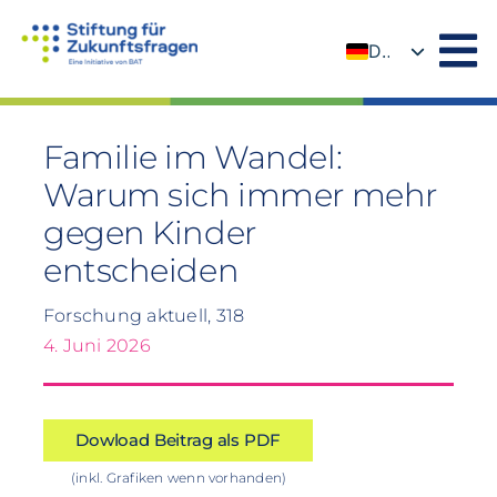
Zum
Inhalt
DE
springen
EN
Familie im Wandel:
Warum sich immer mehr
gegen Kinder
entscheiden
Forschung aktuell, 318
4. Juni 2026
Dowload Beitrag als PDF
(inkl. Grafiken wenn vorhanden)