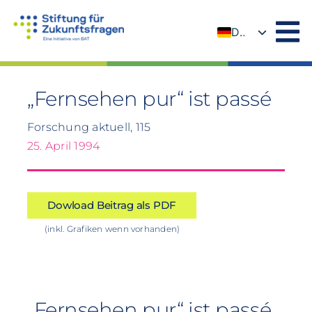
Zum
Inhalt
DE
springen
EN
„Fernsehen pur“ ist passé
Forschung aktuell, 115
25. April 1994
Dowload Beitrag als PDF
(inkl. Grafiken wenn vorhanden)
„Fernsehen pur“ ist passé