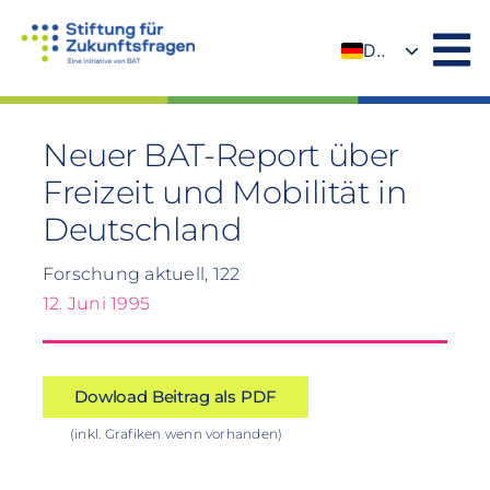
Zum
Inhalt
DE
springen
EN
Neuer BAT-Report über
Freizeit und Mobilität in
Deutschland
Forschung aktuell, 122
12. Juni 1995
Dowload Beitrag als PDF
(inkl. Grafiken wenn vorhanden)