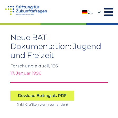
Zum
Inhalt
DE
springen
EN
Neue BAT-
Dokumentation: Jugend
und Freizeit
Forschung aktuell, 126
17. Januar 1996
Dowload Beitrag als PDF
(inkl. Grafiken wenn vorhanden)