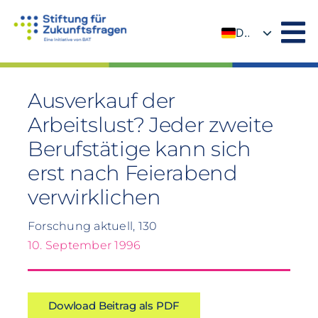
Zum
Inhalt
DE
springen
EN
Ausverkauf der
Arbeitslust? Jeder zweite
Berufstätige kann sich
erst nach Feierabend
verwirklichen
Forschung aktuell, 130
10. September 1996
Dowload Beitrag als PDF