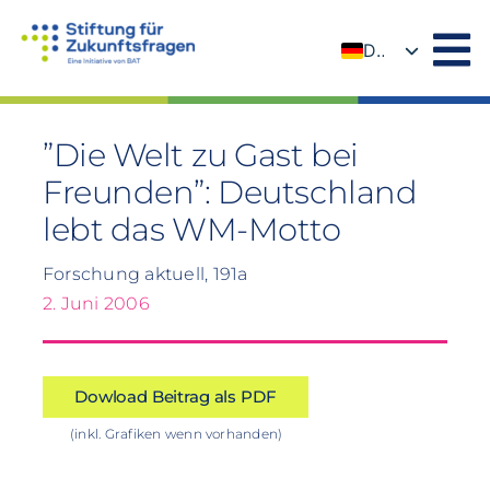
Zum
Inhalt
DE
springen
EN
”Die Welt zu Gast bei
Freunden”: Deutschland
lebt das WM-Motto
Forschung aktuell, 191a
2. Juni 2006
Dowload Beitrag als PDF
(inkl. Grafiken wenn vorhanden)