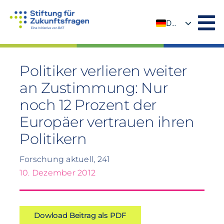
Zum
Inhalt
DE
springen
EN
Politiker verlieren weiter
an Zustimmung: Nur
noch 12 Prozent der
Europäer vertrauen ihren
Politikern
Forschung aktuell, 241
10. Dezember 2012
Dowload Beitrag als PDF