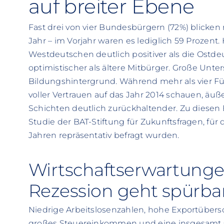
auf breiter Ebene
Fast drei von vier Bundesbürgern (72%) blicke
Jahr – im Vorjahr waren es lediglich 59 Prozent.
Westdeutschen deutlich positiver als die Ostd
optimistischer als ältere Mitbürger. Große Unt
Bildungshintergrund. Während mehr als vier Fü
voller Vertrauen auf das Jahr 2014 schauen, äuß
Schichten deutlich zurückhaltender. Zu diesen
Studie der BAT-Stiftung für Zukunftsfragen, für
Jahren repräsentativ befragt wurden.
Wirtschaftserwartunge
Rezession geht spürba
Niedrige Arbeitslosenzahlen, hohe Exportübersc
großes Steuereinkommen und eine insgesamt st