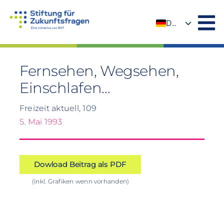
Zum
Inhalt
DE
springen
EN
Fernsehen, Wegsehen,
Einschlafen…
Freizeit aktuell, 109
5. Mai 1993
Dowload Beitrag als PDF
(inkl. Grafiken wenn vorhanden)