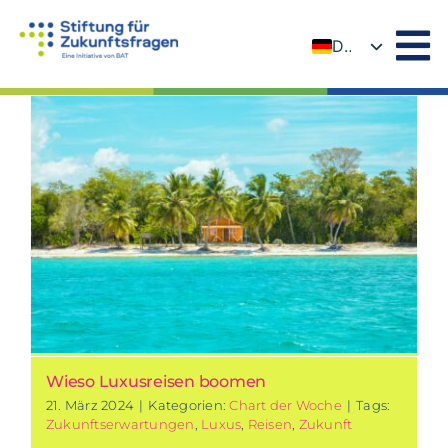
Zum
Inhalt
DE
springen
EN
Wieso Luxusreisen boomen
21. März 2024
|
Kategorien:
Chart der Woche
|
Tags:
Zukunftserwartungen
,
Luxus
,
Reisen
,
Zukunft