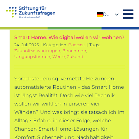
Zum
Inhalt
DE
springen
EN
Smart Home: Wie digital wollen wir wohnen?
24. Juli 2025
|
Kategorien:
Podcast
|
Tags:
Zukunftserwartungen
,
Benehmen
,
Umgangsformen
,
Werte
,
Zukunft
Sprachsteuerung, vernetzte Heizungen,
automatisierte Routinen – das Smart Home
ist längst Realität. Doch wie viel Technik
wollen wir wirklich in unseren vier
Wänden? Und was bringt sie tatsächlich im
Alltag? Erfahre in dieser Folge, welche
Chancen Smart-Home-Lösungen für
Komfort, Sicherheit und Nachhaltigkeit