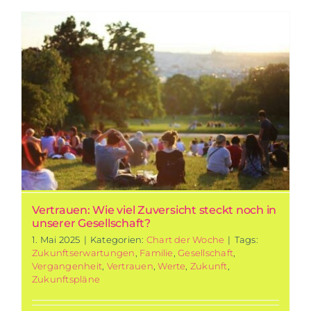
Vertrauen: Wie viel Zuversicht steckt noch in
unserer Gesellschaft?
1. Mai 2025
|
Kategorien:
Chart der Woche
|
Tags:
Zukunftserwartungen
,
Familie
,
Gesellschaft
,
Vergangenheit
,
Vertrauen
,
Werte
,
Zukunft
,
Zukunftspläne