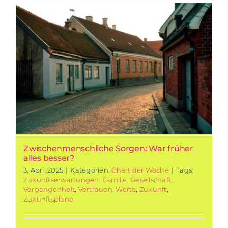
Zwischenmenschliche Sorgen: War früher
alles besser?
3. April 2025
|
Kategorien:
Chart der Woche
|
Tags:
Zukunftserwartungen
,
Familie
,
Gesellschaft
,
Vergangenheit
,
Vertrauen
,
Werte
,
Zukunft
,
Zukunftspläne