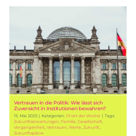
Vertrauen in die Politik: Wie lässt sich
Zuversicht in Institutionen bewahren?
15. Mai 2025
|
Kategorien:
Chart der Woche
|
Tags:
Zukunftserwartungen
,
Familie
,
Gesellschaft
,
Vergangenheit
,
Vertrauen
,
Werte
,
Zukunft
,
Zukunftspläne