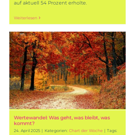
auf aktuell 54 Prozent erholte.
Weiterlesen
Wertewandel: Was geht, was bleibt, was
kommt?
24. April 2025
|
Kategorien:
Chart der Woche
|
Tags: