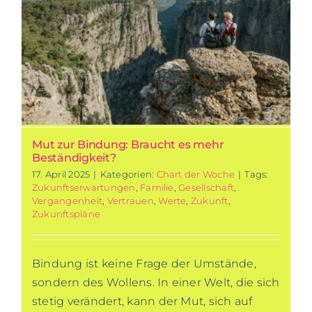
Mut zur Bindung: Braucht es mehr
Beständigkeit?
17. April 2025
|
Kategorien:
Chart der Woche
|
Tags:
Zukunftserwartungen
,
Familie
,
Gesellschaft
,
Vergangenheit
,
Vertrauen
,
Werte
,
Zukunft
,
Zukunftspläne
Bindung ist keine Frage der Umstände,
sondern des Wollens. In einer Welt, die sich
stetig verändert, kann der Mut, sich auf