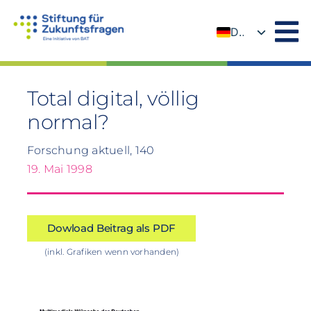
Zum
Inhalt
DE
springen
EN
Total digital, völlig
normal?
Forschung aktuell, 140
19. Mai 1998
Dowload Beitrag als PDF
(inkl. Grafiken wenn vorhanden)