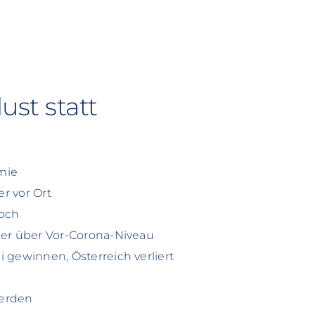
ust statt
mie
r vor Ort
hoch
ber über Vor-Corona-Niveau
 gewinnen, Österreich verliert
werden