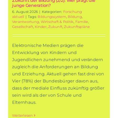
Zukunft der Bildung (2/2): Wer prägt die
junge Generation?
6. August 2026
|
Kategorien:
Forschung
aktuell
|
Tags:
Bildungssystem
,
Bildung
,
Verantwortung
,
Wirtschaft & Politik
,
Familie
,
Gesellschaft
,
Kinder
,
Zukunft
,
Zukunftspläne
Elektronische Medien prägen die
Entwicklung von Kindern und
Jugendlichen zunehmend und verändern
zugleich die Anforderungen an Bildung
und Erziehung. Aktuell gehen fast drei von
Vier (78%) der Bundesbürger davon aus,
dass der mediale Einfluss zukünftig größer
sein wird als der von Schule und
Elternhaus.
Weiterlesen