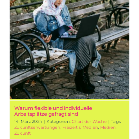
Warum flexible und individuelle
Arbeitsplätze gefragt sind
14. März 2024
|
Kategorien:
Chart der Woche
|
Tags:
Zukunftserwartungen
,
Freizeit & Medien
,
Medien
,
Zukunft