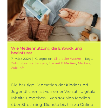
Wie Mediennutzung die Entwicklung
beeinflusst
7. März 2024
|
Kategorien:
Chart der Woche
|
Tags:
Zukunftserwartungen
,
Freizeit & Medien
,
Medien
,
Zukunft
Die heutige Generation der Kinder und
Jugendlichen ist von einer Vielzahl digitaler
Inhalte umgeben – von sozialen Medien
über Streaming-Dienste bis hin zu Online-