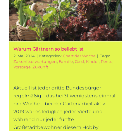
Warum Gärtnern so beliebt ist
2. Mai 2024
|
Kategorien:
Chart der Woche
|
Tags:
Zukunftserwartungen
,
Familie
,
Geld
,
Kinder
,
Rente
,
Vorsorge
,
Zukunft
Aktuell ist jeder dritte Bundesbürger
regelmäßig – das heißt wenigstens einmal
pro Woche – bei der Gartenarbeit aktiv.
2019 war es lediglich jeder Vierte und
während nur jeder fünfte
Großstadtbewohner diesem Hobby