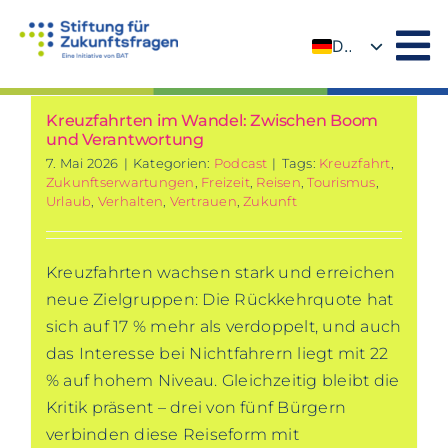
Zum
Inhalt
DE
springen
EN
Kreuzfahrten im Wandel: Zwischen Boom
und Verantwortung
7. Mai 2026
|
Kategorien:
Podcast
|
Tags:
Kreuzfahrt
,
Zukunftserwartungen
,
Freizeit
,
Reisen
,
Tourismus
,
Urlaub
,
Verhalten
,
Vertrauen
,
Zukunft
Kreuzfahrten wachsen stark und erreichen
neue Zielgruppen: Die Rückkehrquote hat
sich auf 17 % mehr als verdoppelt, und auch
das Interesse bei Nichtfahrern liegt mit 22
% auf hohem Niveau. Gleichzeitig bleibt die
Kritik präsent – drei von fünf Bürgern
verbinden diese Reiseform mit