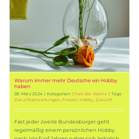
Warum immer mehr Deutsche ein Hobby
haben
28. März 2024
|
Kategorien:
Chart der Woche
|
Tags:
Zukunftserwartungen
,
Freizeit
,
Hobby
,
Zukunft
Fast jeder zweite Bundesbürger geht
regelmäßig einem persönlichen Hobby
nach. Vor fünf Jahren nahm sich lediglich