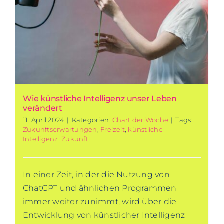
Wie künstliche Intelligenz unser Leben
verändert
11. April 2024
|
Kategorien:
Chart der Woche
|
Tags:
Zukunftserwartungen
,
Freizeit
,
künstliche
Intelligenz
,
Zukunft
In einer Zeit, in der die Nutzung von
ChatGPT und ähnlichen Programmen
immer weiter zunimmt, wird über die
Entwicklung von künstlicher Intelligenz