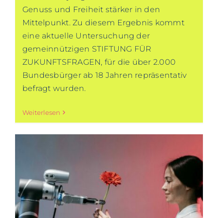
Genuss und Freiheit stärker in den
Mittelpunkt. Zu diesem Ergebnis kommt
eine aktuelle Untersuchung der
gemeinnützigen STIFTUNG FÜR
ZUKUNFTSFRAGEN, für die über 2.000
Bundesbürger ab 18 Jahren repräsentativ
befragt wurden.
Weiterlesen
r