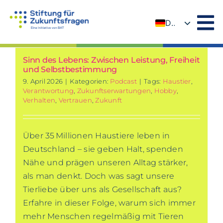
Zum
Inhalt
DE
springen
EN
Sinn des Lebens: Zwischen Leistung, Freiheit
und Selbstbestimmung
9. April 2026
|
Kategorien:
Podcast
|
Tags:
Haustier
,
Verantwortung
,
Zukunftserwartungen
,
Hobby
,
Verhalten
,
Vertrauen
,
Zukunft
Über 35 Millionen Haustiere leben in
Deutschland – sie geben Halt, spenden
Nähe und prägen unseren Alltag stärker,
als man denkt. Doch was sagt unsere
Tierliebe über uns als Gesellschaft aus?
Erfahre in dieser Folge, warum sich immer
mehr Menschen regelmäßig mit Tieren