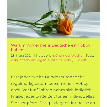
Warum immer mehr Deutsche ein Hobby
haben
28. März 2024
|
Kategorien:
Chart der Woche
|
Tags:
Zukunftserwartungen
,
Freizeit
,
Hobby
,
Zukunft
Fast jeder zweite Bundesbürger geht
regelmäßig einem persönlichen Hobby
nach. Vor fünf Jahren nahm sich lediglich
knapp jeder Dritte Zeit für ein individuelles
Steckenpferd. Das gestiegene Interesse an