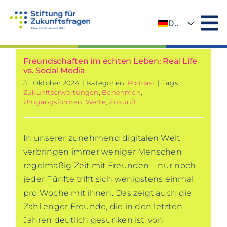
Zum
Inhalt
DE
springen
EN
Freundschaften im echten Leben: Real Life
vs. Social Media
31. Oktober 2024
|
Kategorien:
Podcast
|
Tags:
Zukunftserwartungen
,
Benehmen
,
Umgangsformen
,
Werte
,
Zukunft
In unserer zunehmend digitalen Welt
verbringen immer weniger Menschen
regelmäßig Zeit mit Freunden – nur noch
jeder Fünfte trifft sich wenigstens einmal
pro Woche mit ihnen. Das zeigt auch die
Zahl enger Freunde, die in den letzten
Jahren deutlich gesunken ist, von